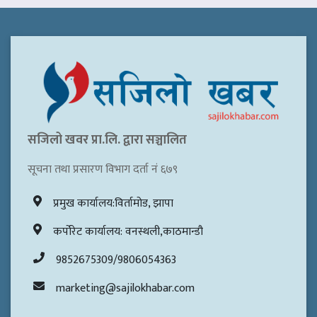
सजिलो खवर प्रा.लि. द्वारा सञ्चालित
सूचना तथा प्रसारण विभाग दर्ता नं ६७९
प्रमुख कार्यालय:विर्तामोड, झापा
कर्पोरेट कार्यालय: वनस्थली,काठमान्डौ
9852675309/9806054363
marketing@sajilokhabar.com