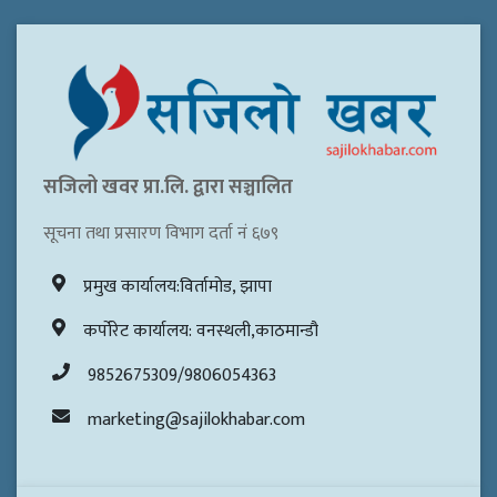
सजिलो खवर प्रा.लि. द्वारा सञ्चालित
सूचना तथा प्रसारण विभाग दर्ता नं ६७९
प्रमुख कार्यालय:विर्तामोड, झापा
कर्पोरेट कार्यालय: वनस्थली,काठमान्डौ
9852675309/9806054363
marketing@sajilokhabar.com