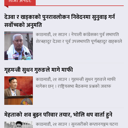
ताजा अपडेट
देउवा र खड्काको पुनरावलोकन निवेदनमा सुनुवाइ गर्न
सर्वोच्चको अनुमति
काठमाडौं, २१ साउन । नेपाली कांग्रेसका पुर्व सभापति
शेरबहादुर देउवा र पूर्व उपसभापति पूर्णबहादुर खड्काले
गृहमन्त्री सुधन गुरुङले मागे माफी
काठमाडौं, २१ साउन । गृहमन्त्री सुधन गुरुङले माफी
मागेका छन् । राष्ट्रियसभा बैठकमा प्रश्नको जवाफ
मेहताको शव बुझ्न परिवार तयार, भोलि थप वार्ता हुने
काठमाडौं, २१ साउन । सुनसरीको कप्तानगञ्जम घटना