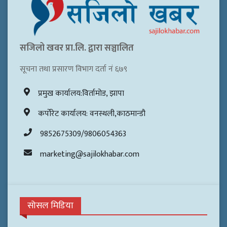
सजिलो खवर प्रा.लि. द्वारा सञ्चालित
सूचना तथा प्रसारण विभाग दर्ता नं ६७९
प्रमुख कार्यालय:विर्तामोड, झापा
कर्पोरेट कार्यालय: वनस्थली,काठमान्डौ
9852675309/9806054363
marketing@sajilokhabar.com
सोसल मिडिया