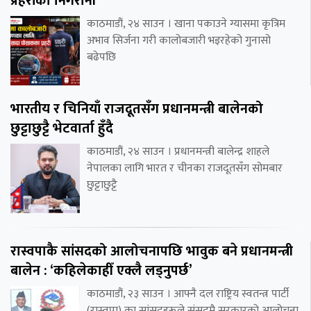
प्रहरीको निगरानी
काठमाडौं, २४ साउन । खाना पकाउने ग्यासमा कृत्रिम
अभाव सिर्जना गरी कालोबजारी भइरहेको गुनासो
बढेपछि
भारतीय र चिनियाँ राजदूतसँग प्रधानमन्त्री बालेनको
छुट्टाछुट्टै भेटवार्ता हुँदै
काठमाडौं, २४ साउन । प्रधानमन्त्री बालेन्द्र शाहले
नेपालका लागि भारत र चीनका राजदूतसँग सोमबार
छुट्टाछुट्टै
रास्वपाकै सांसदको आलोचनापछि भावुक बने प्रधानमन्त्री
बालेन : ‘कहिलेकाहीँ एक्लै लड्नुपर्छ’
काठमाडौं, २३ साउन । आफ्नै दल राष्ट्रिय स्वतन्त्र पार्टी
(रास्वपा) का सांसदहरूले संसद्‌मै सरकारको आलोचना