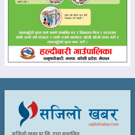
सजिलो खवर प्रा.लि. द्वारा सञ्चालित