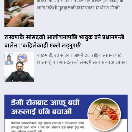
काठमाडौं, २३ साउन । नेपाल राष्ट्र बैंकले (शनिबार) का
लागि विदेशी मुद्राहरूको विनिमयदर निर्धारण गरेको
रास्वपाकै सांसदको आलोचनापछि भावुक बने प्रधानमन्त्री
बालेन : ‘कहिलेकाहीँ एक्लै लड्नुपर्छ’
काठमाडौं, २३ साउन । आफ्नै दल राष्ट्रिय स्वतन्त्र पार्टी
(रास्वपा) का सांसदहरूले संसद्‌मै सरकारको आलोचना