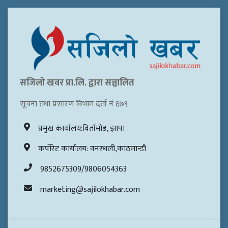
सजिलो खवर प्रा.लि. द्वारा सञ्चालित
सूचना तथा प्रसारण विभाग दर्ता नं ६७९
प्रमुख कार्यालय:विर्तामोड, झापा
कर्पोरेट कार्यालय: वनस्थली,काठमान्डौ
9852675309/9806054363
marketing@sajilokhabar.com