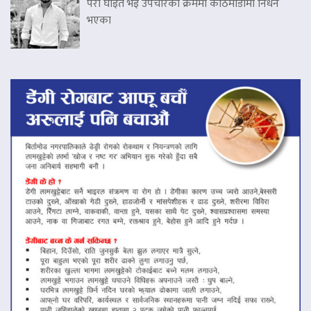
परी घाइते भइ उपचारको क्रममा काठमाडौंमा निधन
भएका