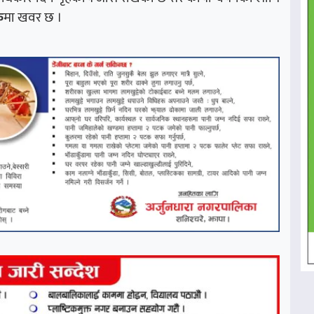
क
मा खवर छ ।