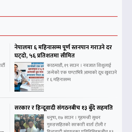
नेपालमा ६ महिनासम्म पूर्ण स्तनपान गराउने दर
घट्दो, ५६ प्रतिशतमा सीमित
र्टी
काठमाडौं, १९ साउन । नवजात शिशुलाई
जन्मेको एक घण्टाभित्रै आमाको दूध खुवाउने
र ६ महिनासम्म
सरकार र हिन्दूवादी संगठनबीच १३ बुँदे सहमति
धनुषा, १७ साउन । गृहमन्त्री सुधन
गुरुङसहितको सरकारी वार्ता टोली र
हिन्दूवादी संगठनका प्रतिनिधिहरूबीच १३