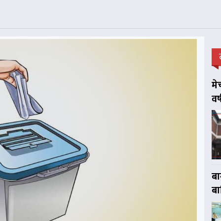
मे
वर
बा
बा