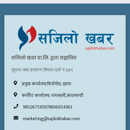
सजिलो खवर प्रा.लि. द्वारा सञ्चालित
सूचना तथा प्रसारण विभाग दर्ता नं ६७९
प्रमुख कार्यालय:विर्तामोड, झापा
कर्पोरेट कार्यालय: वनस्थली,काठमान्डौ
9852675309/9806054363
marketing@sajilokhabar.com