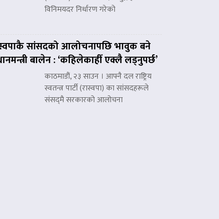
विनिमयदर निर्धारण गरेको
स्वपाकै सांसदको आलोचनापछि भावुक बने
रधानमन्त्री बालेन : ‘कहिलेकाहीँ एक्लै लड्नुपर्छ’
काठमाडौं, २३ साउन । आफ्नै दल राष्ट्रिय
स्वतन्त्र पार्टी (रास्वपा) का सांसदहरूले
संसद्‌मै सरकारको आलोचना