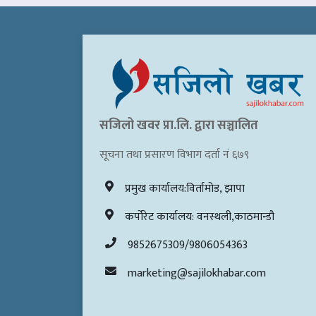
सजिलो खवर प्रा.लि. द्वारा सञ्चालित
सूचना तथा प्रसारण विभाग दर्ता नं ६७९
प्रमुख कार्यालय:विर्तामोड, झापा
कर्पोरेट कार्यालय: वनस्थली,काठमान्डौ
9852675309/9806054363
marketing@sajilokhabar.com