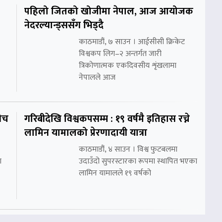
पहिलो जितको खोजीमा नेपाल, आज आयोजक
नेदरल्यान्ड्ससँग भिड्दै
काठमाडौं, ७ साउन । आईसीसी क्रिकेट
विश्वकप लिग–२ अन्तर्गत जारी
त्रिकोणात्मक एकदिवसीय शृंखलामा
नेपालले आज
ीच
गरिबीदेखि विश्वकपसम्म : १९ वर्षमै इतिहास रच्ने
लामिन यामालको प्रेरणादायी यात्रा
काठमाडौं, ४ साउन । विश्व फुटबलमा
ा
उदाउँदो सुपरस्टारका रूपमा स्थापित भएका
लामिन यामालले १९ वर्षको