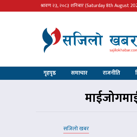
श्रावण २३, २०८३ शनिबार
(Saturday 8th August 20
गृहपृष्ठ
समाचार
राजनीति
माईजोगमाई
सजिलो खबर