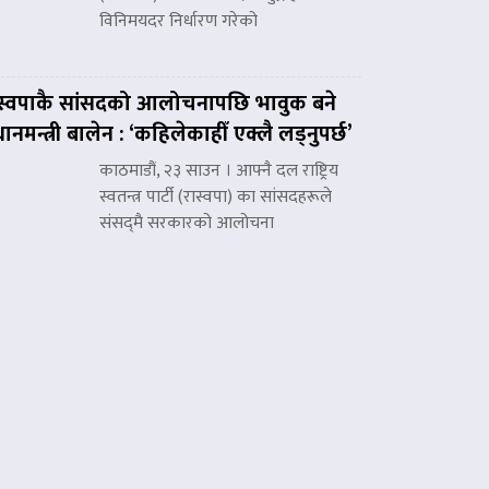
विनिमयदर निर्धारण गरेको
स्वपाकै सांसदको आलोचनापछि भावुक बने
रधानमन्त्री बालेन : ‘कहिलेकाहीँ एक्लै लड्नुपर्छ’
काठमाडौं, २३ साउन । आफ्नै दल राष्ट्रिय
स्वतन्त्र पार्टी (रास्वपा) का सांसदहरूले
संसद्‌मै सरकारको आलोचना