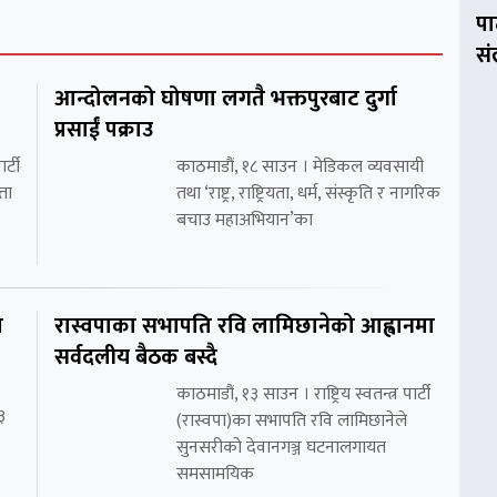
पा
सं
आन्दोलनको घोषणा लगतै भक्तपुरबाट दुर्गा
प्रसाईं पक्राउ
र्टी
काठमाडौं, १८ साउन । मेडिकल व्यवसायी
ता
तथा ‘राष्ट्र, राष्ट्रियता, धर्म, संस्कृति र नागरिक
बचाउ महाअभियान’का
ि
रास्वपाका सभापति रवि लामिछानेको आह्वानमा
सर्वदलीय बैठक बस्दै
काठमाडौं, १३ साउन । राष्ट्रिय स्वतन्त्र पार्टी
३
(रास्वपा)का सभापति रवि लामिछानेले
सुनसरीको देवानगञ्ज घटनालगायत
समसामयिक