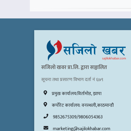
सजिलो खवर प्रा.लि. द्वारा सञ्चालित
सूचना तथा प्रसारण विभाग दर्ता नं ६७९
प्रमुख कार्यालय:विर्तामोड, झापा
कर्पोरेट कार्यालय: वनस्थली,काठमान्डौ
9852675309/9806054363
marketing@sajilokhabar.com