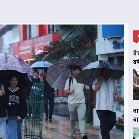
मे
वर
बा
बा