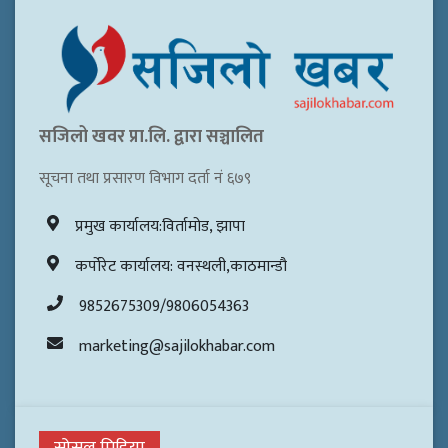
सजिलो खवर प्रा.लि. द्वारा सञ्चालित
सूचना तथा प्रसारण विभाग दर्ता नं ६७९
प्रमुख कार्यालय:विर्तामोड, झापा
कर्पोरेट कार्यालय: वनस्थली,काठमान्डौ
9852675309/9806054363
marketing@sajilokhabar.com
सोसल मिडिया