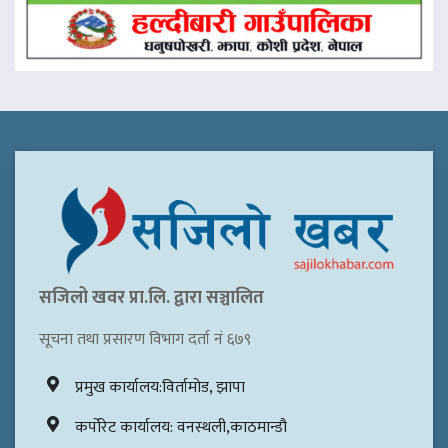
सजिलो खवर प्रा.लि. द्वारा सञ्चालित
सूचना तथा प्रसारण विभाग दर्ता नं ६७९
प्रमुख कार्यालय:विर्तामोड, झापा
कर्पोरेट कार्यालय: वनस्थली,काठमान्डौ