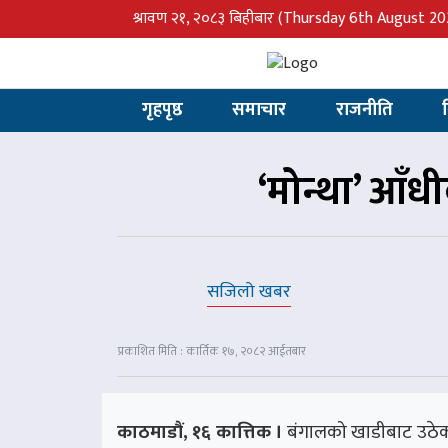
श्रावण २१, २०८३ बिहीबार
(Thursday 6th August 20
गृहपृष्ठ
समाचार
राजनीति
‘मोन्था’ आँ
सजिलो खबर
प्रकाशित मिति : कार्तिक १७, २०८२ आईतबार
काठमाडौं, १६ कात्तिक ।
बंगालको खाडीबाट उठेक