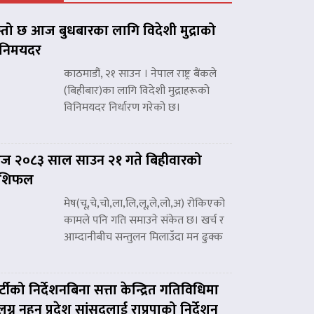
्तो छ आज बुधबारका लागि विदेशी मुद्राको
िनिमयदर
काठमाडौं, २१ साउन । नेपाल राष्ट्र बैंकले
(बिहीबार)का लागि विदेशी मुद्राहरूको
विनिमयदर निर्धारण गरेको छ।
 २०८३ साल साउन २१ गते बिहीवारको
ाशिफल
मेष(चू,चे,चो,ला,लि,लू,ले,लो,अ) रोकिएको
कामले पनि गति समाउने संकेत छ। खर्च र
आम्दानीबीच सन्तुलन मिलाउँदा मन ढुक्क
र्टीको निर्देशनबिना सत्ता केन्द्रित गतिविधिमा
लग्न नहुन प्रदेश सांसदलाई राप्रपाको निर्देशन