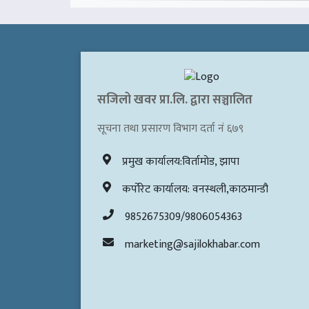
सजिलो खवर प्रा.लि. द्वारा सञ्चालित
सूचना तथा प्रसारण विभाग दर्ता नं ६७९
प्रमुख कार्यालय:विर्तामोड, झापा
कर्पोरेट कार्यालय: वनस्थली,काठमान्डौ
9852675309/9806054363
marketing@sajilokhabar.com