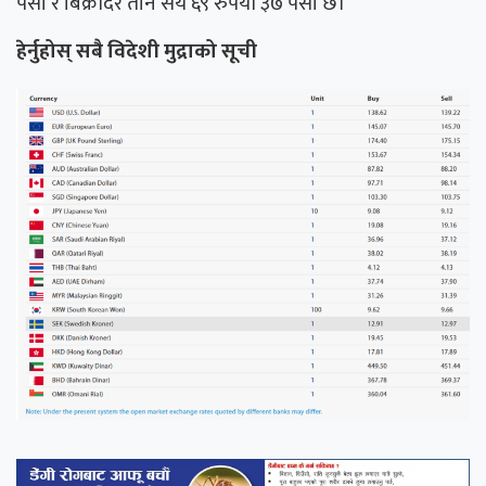
पैसा र बिक्रीदर तीन सय ६९ रुपैयाँ ३७ पैसा छ।
हेर्नुहोस् सबै विदेशी मुद्राको सूची