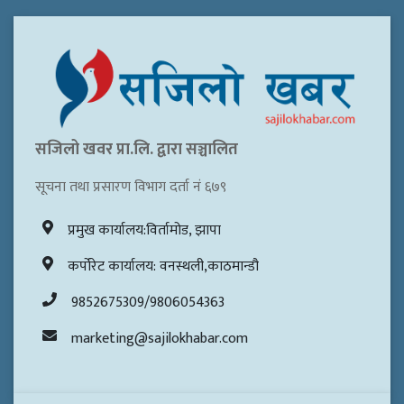
सजिलो खवर प्रा.लि. द्वारा सञ्चालित
सूचना तथा प्रसारण विभाग दर्ता नं ६७९
प्रमुख कार्यालय:विर्तामोड, झापा
कर्पोरेट कार्यालय: वनस्थली,काठमान्डौ
9852675309/9806054363
marketing@sajilokhabar.com