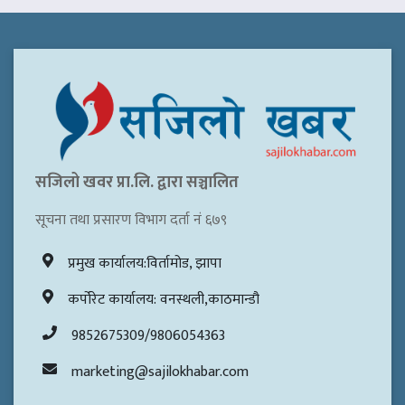
सजिलो खवर प्रा.लि. द्वारा सञ्चालित
सूचना तथा प्रसारण विभाग दर्ता नं ६७९
प्रमुख कार्यालय:विर्तामोड, झापा
कर्पोरेट कार्यालय: वनस्थली,काठमान्डौ
9852675309/9806054363
marketing@sajilokhabar.com