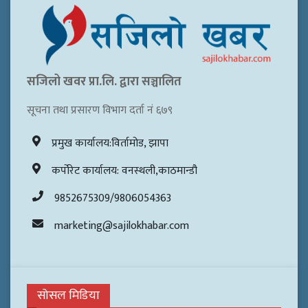
सजिलो खवर प्रा.लि. द्वारा सञ्चालित
सूचना तथा प्रसारण विभाग दर्ता नं ६७९
प्रमुख कार्यालय:विर्तामोड, झापा
कर्पोरेट कार्यालय: वनस्थली,काठमान्डौ
9852675309/9806054363
marketing@sajilokhabar.com
सोसल मिडिया