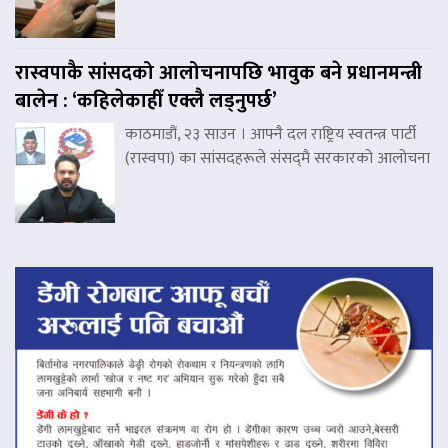
रास्वपाकै सांसदको आलोचनापछि भावुक बने प्रधानमन्त्री
बालेन : ‘कहिलेकाहीँ एक्लै लड्नुपर्छ’
काठमाडौं, २३ साउन । आफ्नै दल राष्ट्रिय स्वतन्त्र पार्टी
(रास्वपा) का सांसदहरूले संसद्‌मै सरकारको आलोचना