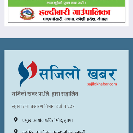
सजिलो खवर प्रा.लि. द्वारा सञ्चालित
सूचना तथा प्रसारण विभाग दर्ता नं ६७९
प्रमुख कार्यालय:विर्तामोड, झापा
कर्पोरेट कार्यालय: वनस्थली,काठमान्डौ