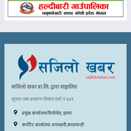
सजिलो खवर प्रा.लि. द्वारा सञ्चालित
सूचना तथा प्रसारण विभाग दर्ता नं ६७९
प्रमुख कार्यालय:विर्तामोड, झापा
कर्पोरेट कार्यालय: वनस्थली,काठमान्डौ