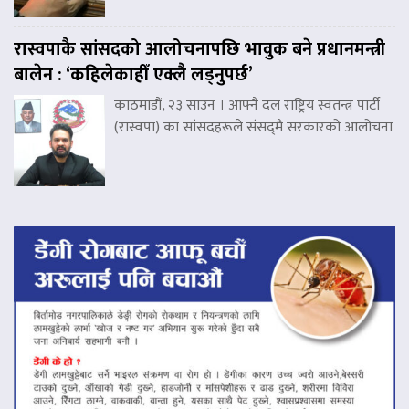
रास्वपाकै सांसदको आलोचनापछि भावुक बने प्रधानमन्त्री
बालेन : ‘कहिलेकाहीँ एक्लै लड्नुपर्छ’
काठमाडौं, २३ साउन । आफ्नै दल राष्ट्रिय स्वतन्त्र पार्टी
(रास्वपा) का सांसदहरूले संसद्‌मै सरकारको आलोचना