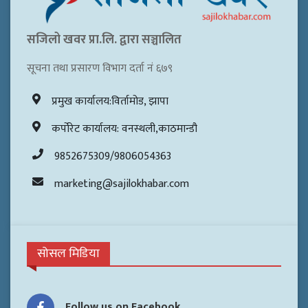
सजिलो खवर प्रा.लि. द्वारा सञ्चालित
सूचना तथा प्रसारण विभाग दर्ता नं ६७९
प्रमुख कार्यालय:विर्तामोड, झापा
कर्पोरेट कार्यालय: वनस्थली,काठमान्डौ
9852675309/9806054363
marketing@sajilokhabar.com
सोसल मिडिया
Follow us on Facebook