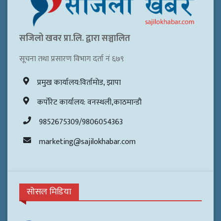
सजिलो खवर प्रा.लि. द्वारा सञ्चालित
सूचना तथा प्रसारण विभाग दर्ता नं ६७९
प्रमुख कार्यालय:विर्तामोड, झापा
कर्पोरेट कार्यालय: वनस्थली,काठमान्डौ
9852675309/9806054363
marketing@sajilokhabar.com
सोसल मिडिया