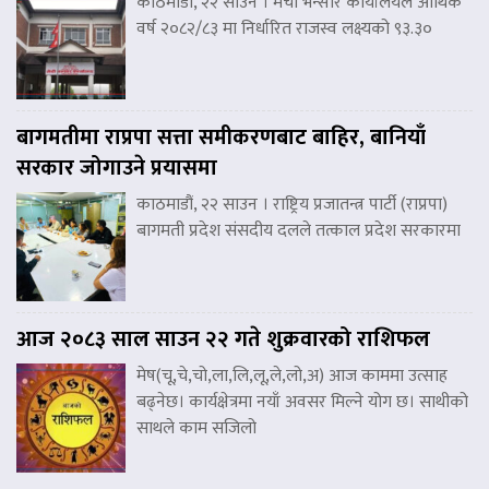
काठमाडौं, २२ साउन । मेची भन्सार कार्यालयले आर्थिक
वर्ष २०८२/८३ मा निर्धारित राजस्व लक्ष्यको ९३.३०
बागमतीमा राप्रपा सत्ता समीकरणबाट बाहिर, बानियाँ
सरकार जोगाउने प्रयासमा
काठमाडौं, २२ साउन । राष्ट्रिय प्रजातन्त्र पार्टी (राप्रपा)
बागमती प्रदेश संसदीय दलले तत्काल प्रदेश सरकारमा
आज २०८३ साल साउन २२ गते शुक्रवारको राशिफल
मेष(चू,चे,चो,ला,लि,लू,ले,लो,अ) आज काममा उत्साह
बढ्नेछ। कार्यक्षेत्रमा नयाँ अवसर मिल्ने योग छ। साथीको
साथले काम सजिलो