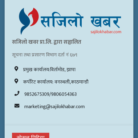
सजिलो खवर प्रा.लि. द्वारा सञ्चालित
सूचना तथा प्रसारण विभाग दर्ता नं ६७९
प्रमुख कार्यालय:विर्तामोड, झापा
कर्पोरेट कार्यालय: वनस्थली,काठमान्डौ
9852675309/9806054363
marketing@sajilokhabar.com
सोसल मिडिया