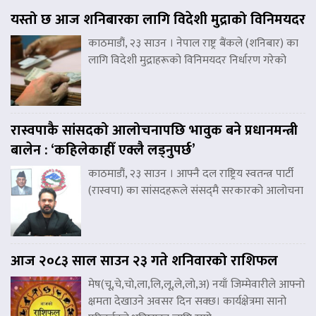
यस्तो छ आज शनिबारका लागि विदेशी मुद्राको विनिमयदर
काठमाडौं, २३ साउन । नेपाल राष्ट्र बैंकले (शनिबार) का
लागि विदेशी मुद्राहरूको विनिमयदर निर्धारण गरेको
रास्वपाकै सांसदको आलोचनापछि भावुक बने प्रधानमन्त्री
बालेन : ‘कहिलेकाहीँ एक्लै लड्नुपर्छ’
काठमाडौं, २३ साउन । आफ्नै दल राष्ट्रिय स्वतन्त्र पार्टी
(रास्वपा) का सांसदहरूले संसद्‌मै सरकारको आलोचना
आज २०८३ साल साउन २३ गते शनिवारको राशिफल
मेष(चू,चे,चो,ला,लि,लू,ले,लो,अ) नयाँ जिम्मेवारीले आफ्नो
क्षमता देखाउने अवसर दिन सक्छ। कार्यक्षेत्रमा सानो