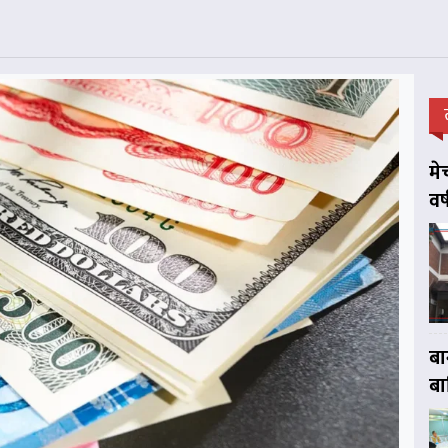
मे
वर
बा
बा