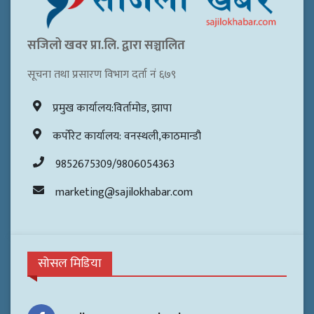
सजिलो खवर प्रा.लि. द्वारा सञ्चालित
सूचना तथा प्रसारण विभाग दर्ता नं ६७९
प्रमुख कार्यालय:विर्तामोड, झापा
कर्पोरेट कार्यालय: वनस्थली,काठमान्डौ
9852675309/9806054363
marketing@sajilokhabar.com
सोसल मिडिया