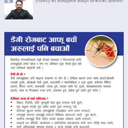
(रास्वपा) का सांसदहरूले संसद्‌मै सरकारको आलोचना