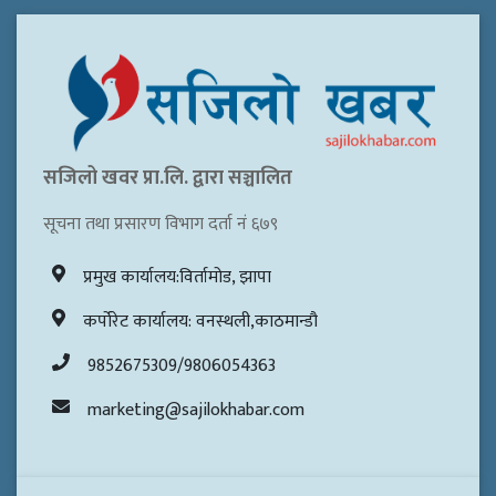
सजिलो खवर प्रा.लि. द्वारा सञ्चालित
सूचना तथा प्रसारण विभाग दर्ता नं ६७९
प्रमुख कार्यालय:विर्तामोड, झापा
कर्पोरेट कार्यालय: वनस्थली,काठमान्डौ
9852675309/9806054363
marketing@sajilokhabar.com