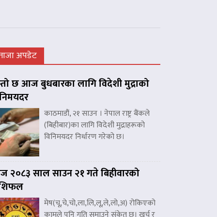
ताजा अपडेट
्तो छ आज बुधबारका लागि विदेशी मुद्राको
िनिमयदर
काठमाडौं, २१ साउन । नेपाल राष्ट्र बैंकले
(बिहीबार)का लागि विदेशी मुद्राहरूको
विनिमयदर निर्धारण गरेको छ।
 २०८३ साल साउन २१ गते बिहीवारको
ाशिफल
मेष(चू,चे,चो,ला,लि,लू,ले,लो,अ) रोकिएको
कामले पनि गति समाउने संकेत छ। खर्च र