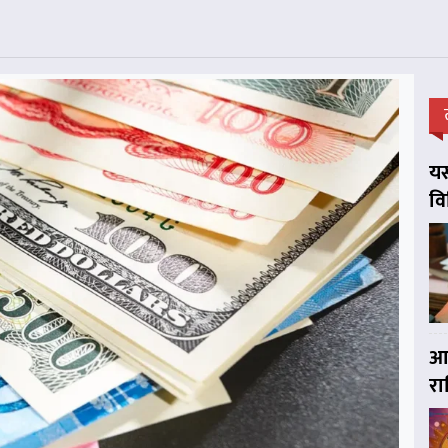
यस
व
आज
र