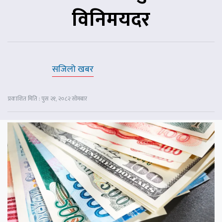
विनिमयदर
सजिलो खबर
प्रकाशित मिति : पुस २१, २०८२ सोमबार