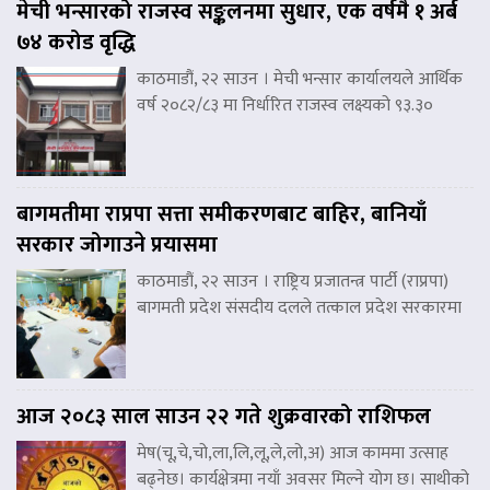
मेची भन्सारको राजस्व सङ्कलनमा सुधार, एक वर्षमै १ अर्ब
७४ करोड वृद्धि
काठमाडौं, २२ साउन । मेची भन्सार कार्यालयले आर्थिक
वर्ष २०८२/८३ मा निर्धारित राजस्व लक्ष्यको ९३.३०
बागमतीमा राप्रपा सत्ता समीकरणबाट बाहिर, बानियाँ
सरकार जोगाउने प्रयासमा
काठमाडौं, २२ साउन । राष्ट्रिय प्रजातन्त्र पार्टी (राप्रपा)
बागमती प्रदेश संसदीय दलले तत्काल प्रदेश सरकारमा
आज २०८३ साल साउन २२ गते शुक्रवारको राशिफल
मेष(चू,चे,चो,ला,लि,लू,ले,लो,अ) आज काममा उत्साह
बढ्नेछ। कार्यक्षेत्रमा नयाँ अवसर मिल्ने योग छ। साथीको