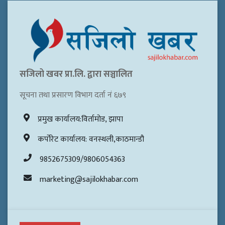
सजिलो खवर प्रा.लि. द्वारा सञ्चालित
सूचना तथा प्रसारण विभाग दर्ता नं ६७९
प्रमुख कार्यालय:विर्तामोड, झापा
कर्पोरेट कार्यालय: वनस्थली,काठमान्डौ
9852675309/9806054363
marketing@sajilokhabar.com