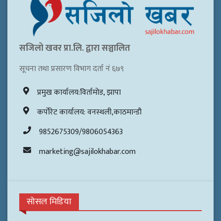
सजिलो खवर प्रा.लि. द्वारा सञ्चालित
सूचना तथा प्रसारण विभाग दर्ता नं ६७९
प्रमुख कार्यालय:विर्तामोड, झापा
कर्पोरेट कार्यालय: वनस्थली,काठमान्डौ
9852675309/9806054363
marketing@sajilokhabar.com
सोसल मिडिया