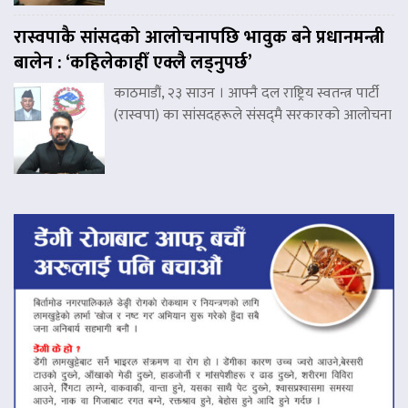
रास्वपाकै सांसदको आलोचनापछि भावुक बने प्रधानमन्त्री
बालेन : ‘कहिलेकाहीँ एक्लै लड्नुपर्छ’
काठमाडौं, २३ साउन । आफ्नै दल राष्ट्रिय स्वतन्त्र पार्टी
(रास्वपा) का सांसदहरूले संसद्‌मै सरकारको आलोचना