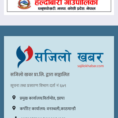
सजिलो खवर प्रा.लि. द्वारा सञ्चालित
सूचना तथा प्रसारण विभाग दर्ता नं ६७९
प्रमुख कार्यालय:विर्तामोड, झापा
कर्पोरेट कार्यालय: वनस्थली,काठमान्डौ