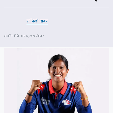
सजिलो खबर
प्रकाशित मिति : माघ ७, २०८१ सोमबार