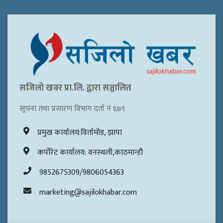
सजिलो खवर प्रा.लि. द्वारा सञ्चालित
सूचना तथा प्रसारण विभाग दर्ता नं ६७९
प्रमुख कार्यालय:विर्तामोड, झापा
कर्पोरेट कार्यालय: वनस्थली,काठमान्डौ
9852675309/9806054363
marketing@sajilokhabar.com