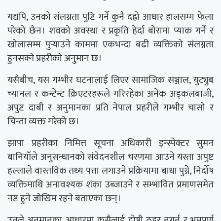
यद्यपि, उनको संलग्नता पुष्टि गर्ने कुनै दह्रो आधार हालसम्म फेला
परेको छैन। शवको अवस्था र प्रकृति हेर्दा बोरामा प्याक गर्ने र
खोलासम्म पुर्‍याउने काममा एकभन्दा बढी व्यक्तिको संलग्नता
हुनसक्ने प्रहरीको अनुमान छ।
यसैबीच, यस गम्भीर घटनालाई लिएर सामाजिक सञ्जाल, युट्युब
च्यानल र कन्टेन्ट क्रिएटरहरूले गरिरहेका अनेक अड्कलबाजी,
अपुष्ट दाबी र अनुमानका प्रति नेपाल प्रहरीले गम्भीर चासो र
चिन्ता व्यक्त गरेको छ।
झापा प्रहरीका निमित्त सूचना अधिकारी इन्स्पेक्टर सुमन
बानियाँले अनुसन्धानको संवेदनशील चरणमा आउने यस्ता अपुष्ट
हल्लाले वास्तविक तथ्य पत्ता लगाउने प्रक्रियामा बाधा पुग्ने, निर्दोष
व्यक्तिमाथि अनावश्यक शंका उब्जाउने र सम्भावित प्रमाणसमेत
नष्ट हुने जोखिम रहने बताएका छन्।
उनले अनुमानका आधारमा कसैलाई दोषी ठहर नगर्न र भ्रमपूर्ण