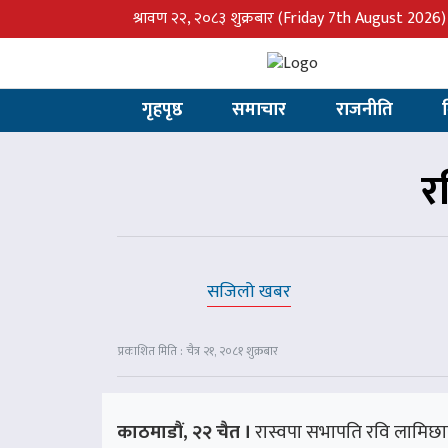
श्रावण २२, २०८३ शुक्रबार
(Friday 7th August 2026)
गृहपृष्ठ
समाचार
राजनीति
र
सजिलो खबर
प्रकाशित मिति : चैत्र २१, २०८१ शुक्रबार
काठमाडौं, २२ चैत ।
रास्वपा सभापति रवि लामिछाने