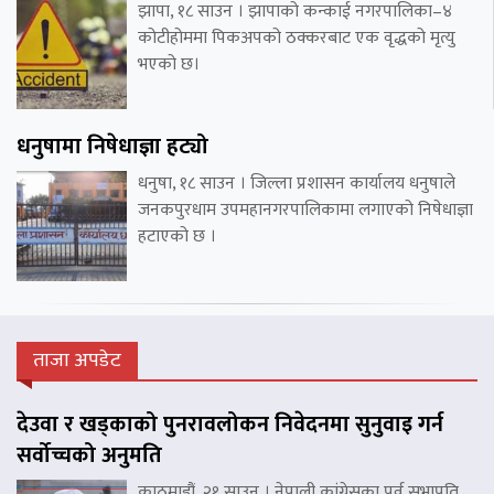
झापा, १८ साउन । झापाको कन्काई नगरपालिका–४
कोटीहोममा पिकअपको ठक्करबाट एक वृद्धको मृत्यु
भएको छ।
धनुषामा निषेधाज्ञा हट्यो
धनुषा, १८ साउन । जिल्ला प्रशासन कार्यालय धनुषाले
जनकपुरधाम उपमहानगरपालिकामा लगाएको निषेधाज्ञा
हटाएको छ ।
ताजा अपडेट
देउवा र खड्काको पुनरावलोकन निवेदनमा सुनुवाइ गर्न
सर्वोच्चको अनुमति
काठमाडौं, २१ साउन । नेपाली कांग्रेसका पुर्व सभापति