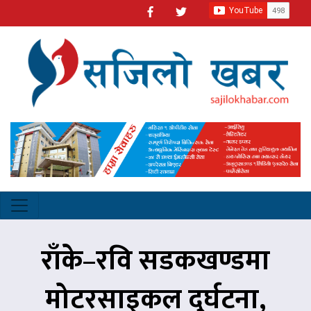
राँके–रवि सडकखण्डमा
मोटरसाइकल दुर्घटना,