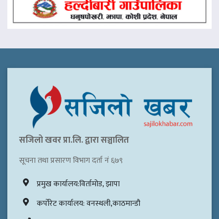
सजिलो खवर प्रा.लि. द्वारा सञ्चालित
सूचना तथा प्रसारण विभाग दर्ता नं ६७९
प्रमुख कार्यालय:विर्तामोड, झापा
कर्पोरेट कार्यालय: वनस्थली,काठमान्डौ