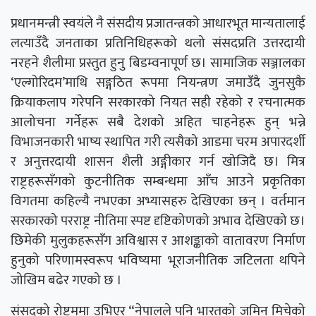
प्रधानमन्त्री स्वयंले नै संसदीय प्रजातन्त्रको आधारभूत मान्यतालाई
लत्याउँदै जनताका प्रतिनिधिहरूको थलो संसदप्रति उत्तरदायी
नरहने शैलीमा प्रस्तुत हुनु बिडम्वनापूर्ण छ। सामाजिक सञ्जालका
‘एल्गोरिदम’माथि सङ्गठित रूपमा नियन्त्रण जमाउँदै जुनसुकै
क्रियाकलाप गरेपनि सरकारको नियत सही रहेको र रचनात्मक
आलोचना गर्नेहरू सबै देशको अहित चाहनेहरू हुन् भन्ने
विभाजनकारी भाष्य स्थापित गरी त्यसैको आडमा चरम अपारदर्शी
र अनुत्तरदायी शासन शैली अङ्गीकार गर्न खोजिदै छ। मित्र
राष्ट्रहरूसँगको कुटनीतिक सम्बन्धमा आँच आउने प्रकृतिका
विगतमा कहिल्यै नभएका अभ्यासहरु देखिएका छन् । वर्तमान
सरकारको परराष्ट्र नीतिमा स्पष्ट दृष्टिकोणको अभाव देखिएको छ।
छिमेकी मुलुकहरूसँग अविश्वास र आशङ्काको वातावरण निर्माण
हुनुको परिणामस्वरूप भविष्यमा भूराजनीतिक जटिलता थपिने
जोखिम बढेर गएको छ ।
संसदको रोष्ट्रममा उभिएर “नेपालले पनि भारतको जमिन मिचेको