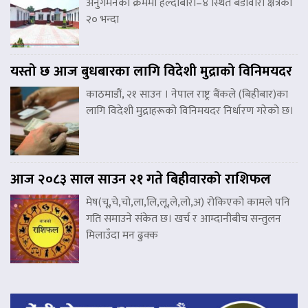
अनुगमनका क्रममा हल्दीबारी–४ स्थित बडावारी क्षेत्रका
२० भन्दा
यस्तो छ आज बुधबारका लागि विदेशी मुद्राको विनिमयदर
काठमाडौं, २१ साउन । नेपाल राष्ट्र बैंकले (बिहीबार)का
लागि विदेशी मुद्राहरूको विनिमयदर निर्धारण गरेको छ।
आज २०८३ साल साउन २१ गते बिहीवारको राशिफल
मेष(चू,चे,चो,ला,लि,लू,ले,लो,अ) रोकिएको कामले पनि
गति समाउने संकेत छ। खर्च र आम्दानीबीच सन्तुलन
मिलाउँदा मन ढुक्क