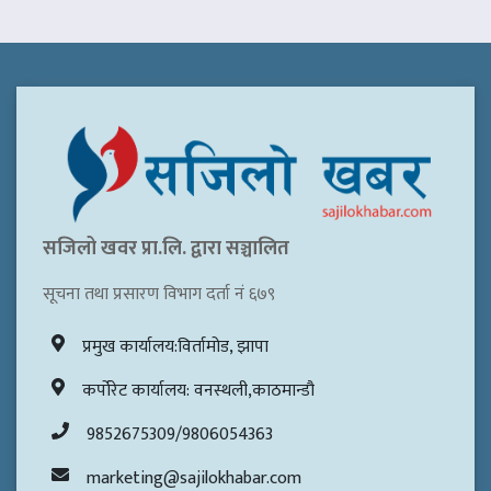
सजिलो खवर प्रा.लि. द्वारा सञ्चालित
सूचना तथा प्रसारण विभाग दर्ता नं ६७९
प्रमुख कार्यालय:विर्तामोड, झापा
कर्पोरेट कार्यालय: वनस्थली,काठमान्डौ
9852675309/9806054363
marketing@sajilokhabar.com