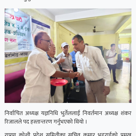
निर्वाचित अध्यक्ष यज्ञनिधि भुर्तेललाई निवर्तमान अध्यक्ष शंकर
रिजालले पद हस्तान्तरण गर्नुभएको थियो ।
राप्रपा कोशी प्रदेश समितीका सचिव कुमार भट्टराईको प्रमुख