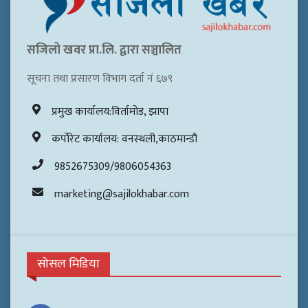
सजिलो खवर प्रा.लि. द्वारा सञ्चालित
सूचना तथा प्रसारण विभाग दर्ता नं ६७९
प्रमुख कार्यालय:विर्तामोड, झापा
कर्पोरेट कार्यालय: वनस्थली,काठमान्डौ
9852675309/9806054363
marketing@sajilokhabar.com
सोसल मिडिया