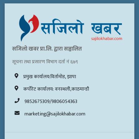
सजिलो खवर प्रा.लि. द्वारा सञ्चालित
सूचना तथा प्रसारण विभाग दर्ता नं ६७९
प्रमुख कार्यालय:विर्तामोड, झापा
कर्पोरेट कार्यालय: वनस्थली,काठमान्डौ
9852675309/9806054363
marketing@sajilokhabar.com