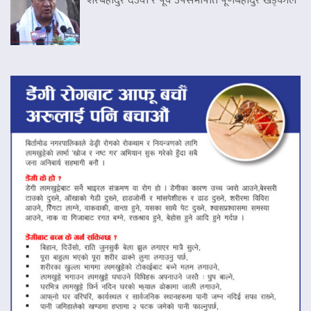
शेरबहादुर देउवा र पूर्व उपसभापति पूर्णबहादुर खड्काले