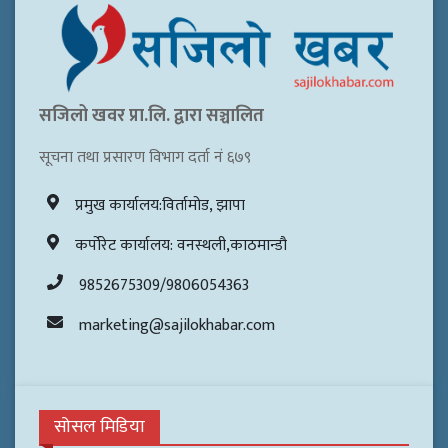
सजिलो खवर प्रा.लि. द्वारा सञ्चालित
सूचना तथा प्रसारण विभाग दर्ता नं ६७९
प्रमुख कार्यालय:विर्तामोड, झापा
कर्पोरेट कार्यालय: वनस्थली,काठमान्डौ
9852675309/9806054363
marketing@sajilokhabar.com
सोसल मिडिया