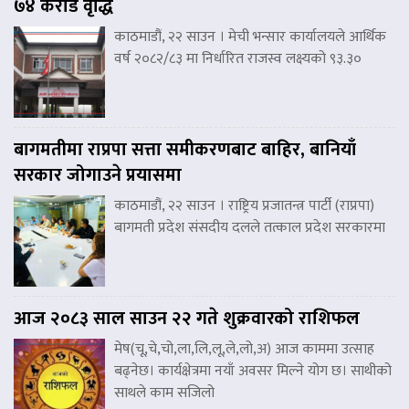
७४ करोड वृद्धि
काठमाडौं, २२ साउन । मेची भन्सार कार्यालयले आर्थिक
वर्ष २०८२/८३ मा निर्धारित राजस्व लक्ष्यको ९३.३०
बागमतीमा राप्रपा सत्ता समीकरणबाट बाहिर, बानियाँ
सरकार जोगाउने प्रयासमा
काठमाडौं, २२ साउन । राष्ट्रिय प्रजातन्त्र पार्टी (राप्रपा)
बागमती प्रदेश संसदीय दलले तत्काल प्रदेश सरकारमा
आज २०८३ साल साउन २२ गते शुक्रवारको राशिफल
मेष(चू,चे,चो,ला,लि,लू,ले,लो,अ) आज काममा उत्साह
बढ्नेछ। कार्यक्षेत्रमा नयाँ अवसर मिल्ने योग छ। साथीको
साथले काम सजिलो