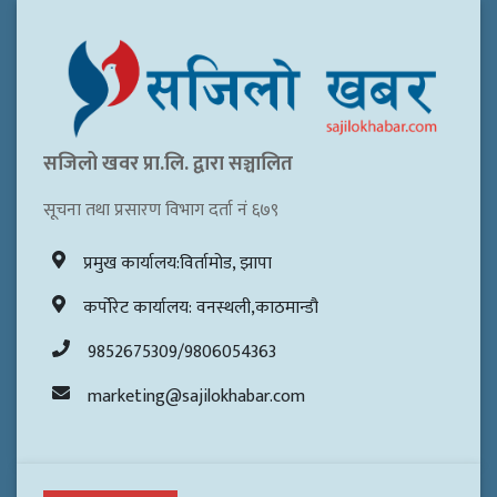
सजिलो खवर प्रा.लि. द्वारा सञ्चालित
सूचना तथा प्रसारण विभाग दर्ता नं ६७९
प्रमुख कार्यालय:विर्तामोड, झापा
कर्पोरेट कार्यालय: वनस्थली,काठमान्डौ
9852675309/9806054363
marketing@sajilokhabar.com