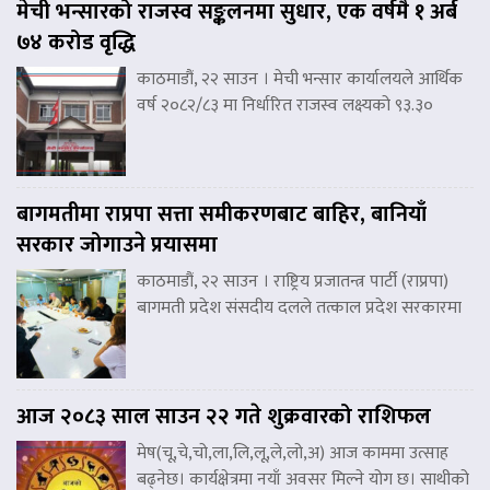
मेची भन्सारको राजस्व सङ्कलनमा सुधार, एक वर्षमै १ अर्ब
७४ करोड वृद्धि
काठमाडौं, २२ साउन । मेची भन्सार कार्यालयले आर्थिक
वर्ष २०८२/८३ मा निर्धारित राजस्व लक्ष्यको ९३.३०
बागमतीमा राप्रपा सत्ता समीकरणबाट बाहिर, बानियाँ
सरकार जोगाउने प्रयासमा
काठमाडौं, २२ साउन । राष्ट्रिय प्रजातन्त्र पार्टी (राप्रपा)
बागमती प्रदेश संसदीय दलले तत्काल प्रदेश सरकारमा
आज २०८३ साल साउन २२ गते शुक्रवारको राशिफल
मेष(चू,चे,चो,ला,लि,लू,ले,लो,अ) आज काममा उत्साह
बढ्नेछ। कार्यक्षेत्रमा नयाँ अवसर मिल्ने योग छ। साथीको