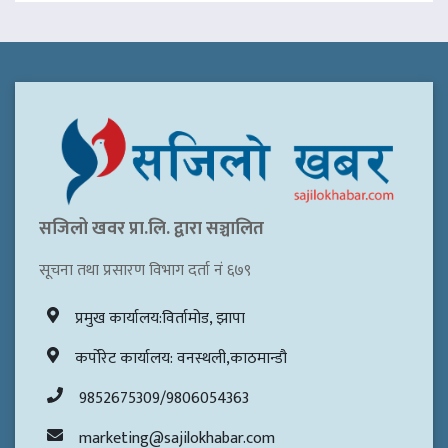
सजिलो खवर प्रा.लि. द्वारा सञ्चालित
सूचना तथा प्रसारण विभाग दर्ता नं ६७९
प्रमुख कार्यालय:विर्तामोड, झापा
कर्पोरेट कार्यालय: वनस्थली,काठमान्डौ
9852675309/9806054363
marketing@sajilokhabar.com