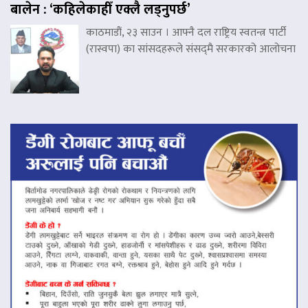
बालेन : ‘कहिलेकाहीँ एक्लै लड्नुपर्छ’
काठमाडौं, २३ साउन । आफ्नै दल राष्ट्रिय स्वतन्त्र पार्टी
(रास्वपा) का सांसदहरूले संसद्‌मै सरकारको आलोचना