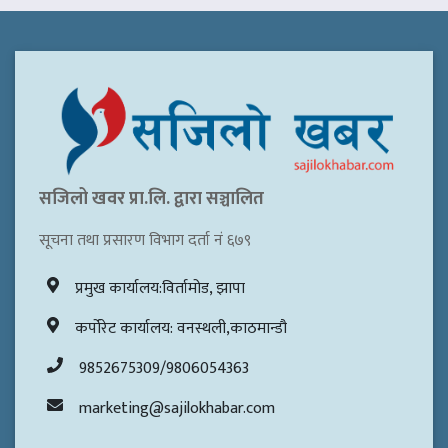
सजिलो खवर प्रा.लि. द्वारा सञ्चालित
सूचना तथा प्रसारण विभाग दर्ता नं ६७९
प्रमुख कार्यालय:विर्तामोड, झापा
कर्पोरेट कार्यालय: वनस्थली,काठमान्डौ
9852675309/9806054363
marketing@sajilokhabar.com