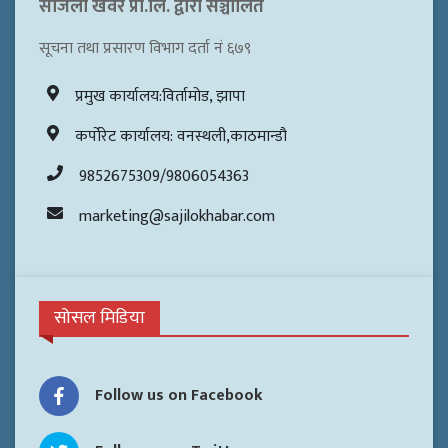
सजिलो खवर प्रा.लि. द्वारा सञ्चालित
सूचना तथा प्रसारण विभाग दर्ता नं ६७९
प्रमुख कार्यालय:विर्तामोड, झापा
कर्पोरेट कार्यालय: वनस्थली,काठमान्डौ
9852675309/9806054363
marketing@sajilokhabar.com
सोसल मिडिया
Follow us on Facebook