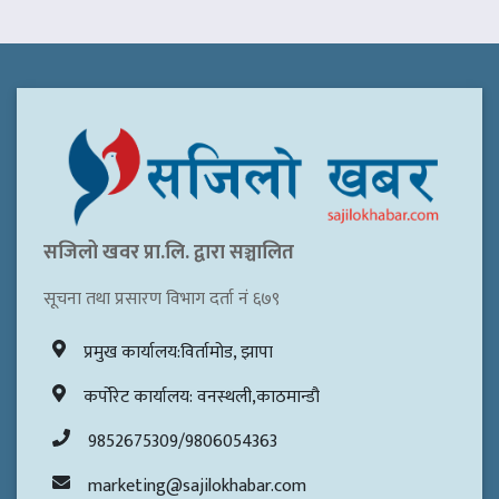
सजिलो खवर प्रा.लि. द्वारा सञ्चालित
सूचना तथा प्रसारण विभाग दर्ता नं ६७९
प्रमुख कार्यालय:विर्तामोड, झापा
कर्पोरेट कार्यालय: वनस्थली,काठमान्डौ
9852675309/9806054363
marketing@sajilokhabar.com