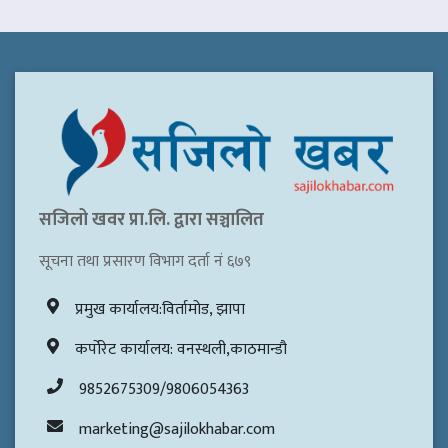
सजिलो खवर प्रा.लि. द्वारा सञ्चालित
सूचना तथा प्रसारण विभाग दर्ता नं ६७९
प्रमुख कार्यालय:विर्तामोड, झापा
कर्पोरेट कार्यालय: वनस्थली,काठमान्डौ
9852675309/9806054363
marketing@sajilokhabar.com