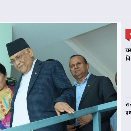
यस
व
रा
प्