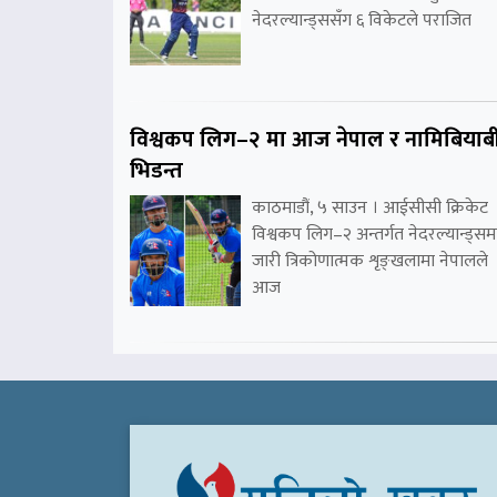
नेदरल्यान्ड्ससँग ६ विकेटले पराजित
विश्वकप लिग–२ मा आज नेपाल र नामिबियाब
भिडन्त
काठमाडौं, ५ साउन । आईसीसी क्रिकेट
विश्वकप लिग–२ अन्तर्गत नेदरल्यान्ड्सम
जारी त्रिकोणात्मक शृङ्खलामा नेपालले
आज