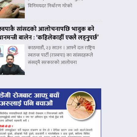
विनिमयदर निर्धारण गरेको
स्वपाकै सांसदको आलोचनापछि भावुक बने
रधानमन्त्री बालेन : ‘कहिलेकाहीँ एक्लै लड्नुपर्छ’
काठमाडौं, २३ साउन । आफ्नै दल राष्ट्रिय
स्वतन्त्र पार्टी (रास्वपा) का सांसदहरूले
संसद्‌मै सरकारको आलोचना