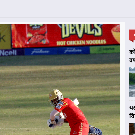
को
वर
यस
व