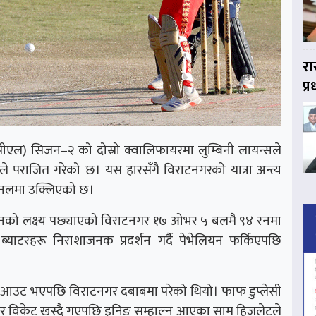
रा
प्
पीएल) सिजन–२ को दोस्रो क्वालिफायरमा लुम्बिनी लायन्सले
ले पराजित गरेको छ। यस हारसँगै विराटनगरको यात्रा अन्त्य
ाइनलमा उक्लिएको छ।
र १३५ रनको लक्ष्य पछ्याएको विराटनगर १७ ओभर ५ बलमै ९४ रनमा
ब्याटरहरू निराशाजनक प्रदर्शन गर्दै पेभेलियन फर्किएपछि
०) आउट भएपछि विराटनगर दबाबमा परेको थियो। फाफ डुप्लेसी
ार विकेट खस्दै गएपछि इनिङ सम्हाल्न आएका साम हिजलेटले